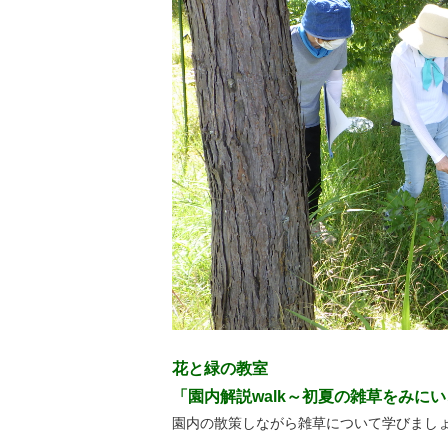
花と緑の教室
「園内解説walk～初夏の雑草をみに
園内の散策しながら雑草について学びまし