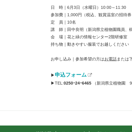
日 時｜6月3日（水曜日）10:00～11:30
参加費｜1,000円（税込、観賞温室の招待
定 員｜10名
講 師｜田中良明（新潟県立植物園職員、
会 場｜花と緑の情報センター2階研修室
持ち物｜動きやすい服装でお越しください
お申し込み｜参加希望の方は
お電話
または
申込フォーム
▶
▶TEL:
0250ｰ24ｰ6465
（新潟県立植物園 9:0