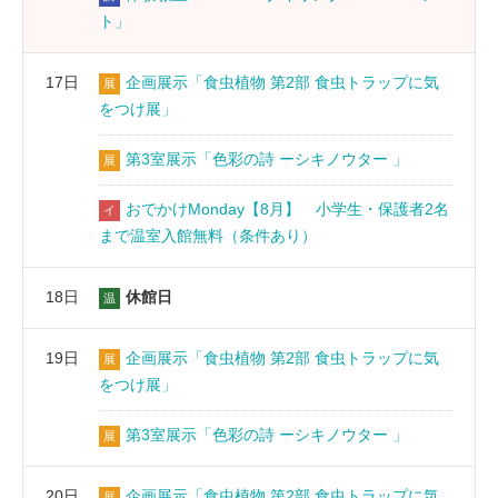
ト」
17日
企画展示「食虫植物 第2部 食虫トラップに気
展
をつけ展」
第3室展示「色彩の詩 ーシキノウター 」
展
おでかけMonday【8月】 小学生・保護者2名
イ
まで温室入館無料（条件あり）
18日
休館日
温
19日
企画展示「食虫植物 第2部 食虫トラップに気
展
をつけ展」
第3室展示「色彩の詩 ーシキノウター 」
展
20日
企画展示「食虫植物 第2部 食虫トラップに気
展