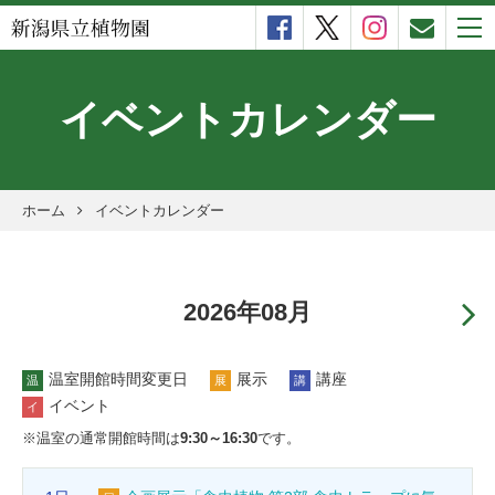
togg
navi
イベントカレンダー
ホーム
イベントカレンダー
2026年08月
温室開館時間変更日
展示
講座
温
展
講
イベント
イ
※温室の通常開館時間は
9:30～16:30
です。