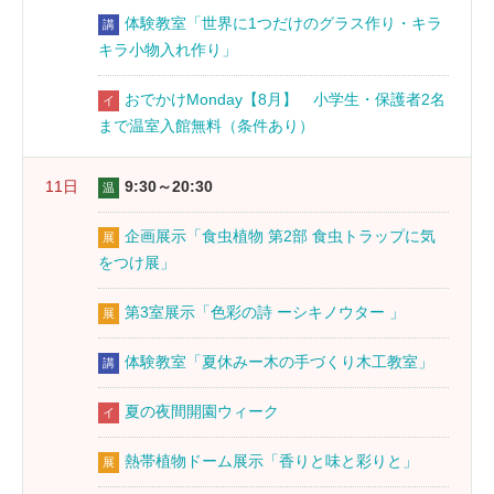
体験教室「世界に1つだけのグラス作り・キラ
講
キラ小物入れ作り」
おでかけMonday【8月】 小学生・保護者2名
イ
まで温室入館無料（条件あり）
11日
9:30～20:30
温
企画展示「食虫植物 第2部 食虫トラップに気
展
をつけ展」
第3室展示「色彩の詩 ーシキノウター 」
展
体験教室「夏休みー木の手づくり木工教室」
講
夏の夜間開園ウィーク
イ
熱帯植物ドーム展示「香りと味と彩りと」
展