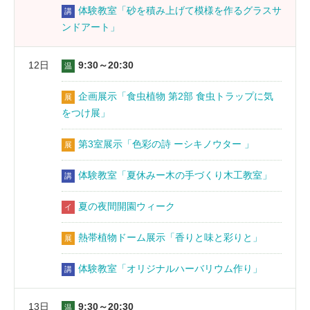
体験教室「砂を積み上げて模様を作るグラスサ
講
ンドアート」
12日
9:30～20:30
温
企画展示「食虫植物 第2部 食虫トラップに気
展
をつけ展」
第3室展示「色彩の詩 ーシキノウター 」
展
体験教室「夏休みー木の手づくり木工教室」
講
夏の夜間開園ウィーク
イ
熱帯植物ドーム展示「香りと味と彩りと」
展
体験教室「オリジナルハーバリウム作り」
講
13日
9:30～20:30
温