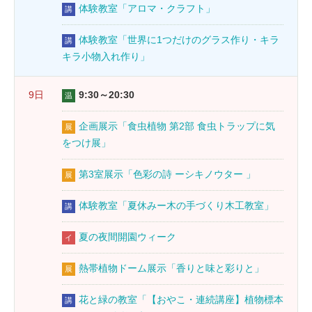
体験教室「アロマ・クラフト」
講
体験教室「世界に1つだけのグラス作り・キラ
講
キラ小物入れ作り」
9日
9:30～20:30
温
企画展示「食虫植物 第2部 食虫トラップに気
展
をつけ展」
第3室展示「色彩の詩 ーシキノウター 」
展
体験教室「夏休みー木の手づくり木工教室」
講
夏の夜間開園ウィーク
イ
熱帯植物ドーム展示「香りと味と彩りと」
展
花と緑の教室「【おやこ・連続講座】植物標本
講