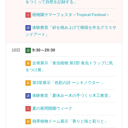
をつくって自然を記録する」
植物園サマーフェスタ～Tropical Festival～
イ
体験教室「砂を積み上げて模様を作るグラスサ
講
ンドアート」
10日
9:30～20:30
温
企画展示「食虫植物 第2部 食虫トラップに気
展
をつけ展」
第3室展示「色彩の詩 ーシキノウター 」
展
体験教室「夏休みー木の手づくり木工教室」
講
夏の夜間開園ウィーク
イ
熱帯植物ドーム展示「香りと味と彩りと」
展