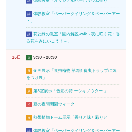
体験教室「オリジナルハーバリウム作り」
講
体験教室「ペーパークイリング＆ペーパーアー
講
ト」
花と緑の教室「園内解説walk～夜に咲く花・香
講
る花をみにいこう！～」
16日
9:30～20:30
温
企画展示「食虫植物 第2部 食虫トラップに気
展
をつけ展」
第3室展示「色彩の詩 ーシキノウター 」
展
夏の夜間開園ウィーク
イ
熱帯植物ドーム展示「香りと味と彩りと」
展
体験教室「ペーパークイリング＆ペーパーアー
講