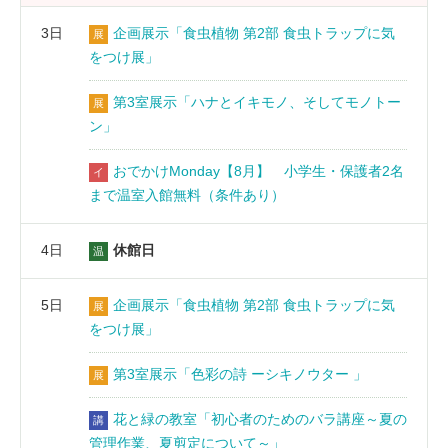
3日
企画展示「食虫植物 第2部 食虫トラップに気
展
をつけ展」
第3室展示「ハナとイキモノ、そしてモノトー
展
ン」
おでかけMonday【8月】 小学生・保護者2名
イ
まで温室入館無料（条件あり）
4日
休館日
温
5日
企画展示「食虫植物 第2部 食虫トラップに気
展
をつけ展」
第3室展示「色彩の詩 ーシキノウター 」
展
花と緑の教室「初心者のためのバラ講座～夏の
講
管理作業、夏剪定について～」